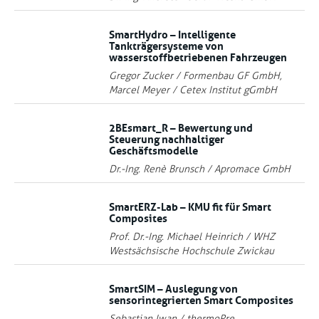
SmartHydro – Intelligente
Tankträgersysteme von
wasserstoffbetriebenen Fahrzeugen
Gregor Zucker / Formenbau GF GmbH,
Marcel Meyer / Cetex Institut gGmbH
2BEsmart_R – Bewertung und
Steuerung nachhaltiger
Geschäftsmodelle
Dr.-Ing. Renè Brunsch / Apromace GmbH
SmartERZ-Lab – KMU fit für Smart
Composites
Prof. Dr.-Ing. Michael Heinrich / WHZ
Westsächsische Hochschule Zwickau
SmartSIM – Auslegung von
sensorintegrierten Smart Composites
Sebastian Iwan / thermoPre